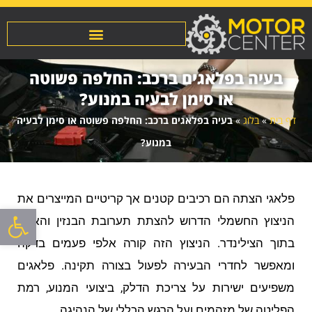
בעיה בפלאגים ברכב: החלפה פשוטה
או סימן לבעיה במנוע?
דף בית
»
בלוג
»
בעיה בפלאגים ברכב: החלפה פשוטה או סימן לבעיה
במנוע?
פלאגי הצתה הם רכיבים קטנים אך קריטיים המייצרים את
פתח סרגל
הניצוץ החשמלי הדרוש להצתת תערובת הבנזין והאוויר
בתוך הצילינדר. הניצוץ הזה קורה אלפי פעמים בדקה
ומאפשר לחדרי הבעירה לפעול בצורה תקינה. פלאגים
משפיעים ישירות על צריכת הדלק, ביצועי המנוע, רמת
הפליטה של מזהמים ועל הרגש הכללי של הנהיגה.