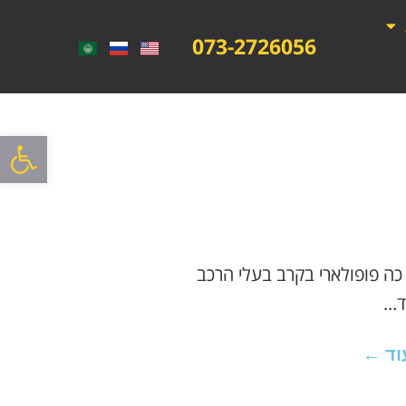
073-2726056
פתח סרגל
 כה פופולארי בקרב בעלי הרכב
...
וד ←