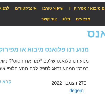
ם מיבוא / מפירוק
שיפוץ טורבו
אינג’קטורים
למנוע
מבצעים
בלוג
צור קשר
אנס
מנוע רנו פלואנס מיבוא או מפירוק
מנוע רנו פלואנס שלכם “גמר את הסוס”? ניזוק
במרכז המנוע נדאג לספק לכם מנוע חלופי איכו
קרא ע
27 דצמבר 2022
degem