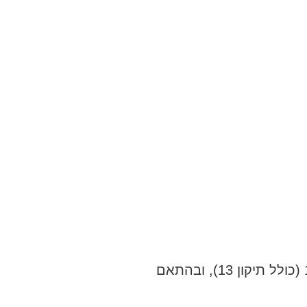
אני מאשר/ת כי ידוע לי שהפרטים שמסרתי יישמרו ויעובדו בהתאם לחוק הגנת הפרטיות, התשמ"א–1981 (כולל תיקון 13), ובהתאם