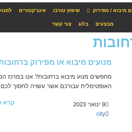
ם מיבוא / מפירוק
שיפוץ טורבו
אינג’קטורים
למנוע
מבצעים
בלוג
צור קשר
חובות
מנועים מיבוא או מפירוק ברחובות
מחפשים מנוע מיבוא ברחובות? אנו במרכז ה
האופטימלית עבורכם אשר עשויה לחסוך לכם כס
קרא ע
9 ינואר 2023
city