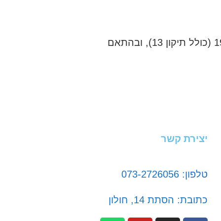
אני מאשר/ת כי ידוע לי שהפרטים שמסרתי יישמרו ויעובדו בהתאם לחוק הגנת הפרטיות, התשמ"א–1981 (כולל תיקון 13), ובהתאם
יצירת קשר
טלפון: 073-2726056
כתובת: הסתת 14, חולון