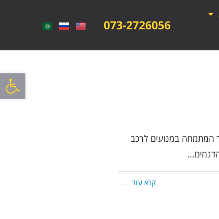
073-2726056
פתח סרגל
במרכז המנוע, מוסך המתמחה במנועים לרכב
גמים...
קרא עוד ←