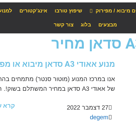
ם מיבוא / מפירוק
שיפוץ טורבו
אינג’קטורים
למנוע
מבצעים
בלוג
צור קשר
מנוע אאודי A3 סדאן מיבוא או מפירוק
אנו במרכז המנוע (מוטור סנטר) מתמחים בהח
של אאודי A3 סדאן במחיר המשתלם בשוק!. השירות כולל אספקה מיידית...
קרא ע
27 דצמבר 2022
degem