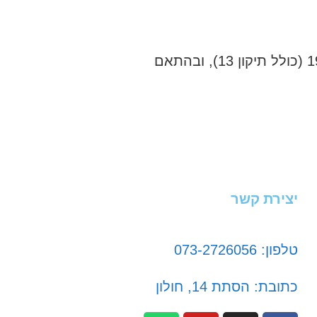
אני מאשר/ת כי ידוע לי שהפרטים שמסרתי יישמרו ויעובדו בהתאם לחוק הגנת הפרטיות, התשמ"א–1981 (כולל תיקון 13), ובהתאם
יצירת קשר
טלפון: 073-2726056
כתובת: הסתת 14, חולון