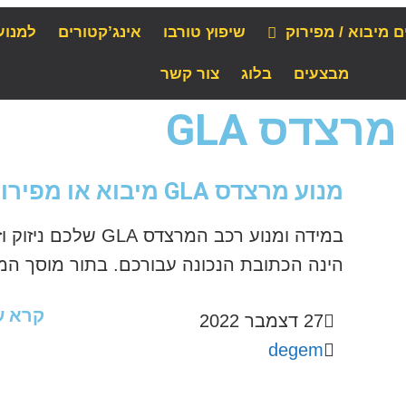
ם מיבוא / מפירוק
שיפוץ טורבו
אינג’קטורים
למנוע
מבצעים
בלוג
צור קשר
צדס GLA
מנוע מרצדס GLA מיבוא או מפירוק
במידה ומנוע רכב המרצד
הינה הכתובת הנכונה עבורכם. בתור מוסך המ
קרא ע
27 דצמבר 2022
degem