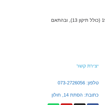
אני מאשר/ת כי ידוע לי שהפרטים שמסרתי יישמרו ויעובדו בהתאם לחוק הגנת הפרטיות, התשמ"א–1981 (כולל תיקון 13), ובהתאם
יצירת קשר
טלפון: 073-2726056
כתובת: הסתת 14, חולון