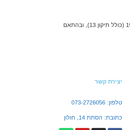
אני מאשר/ת כי ידוע לי שהפרטים שמסרתי יישמרו ויעובדו בהתאם לחוק הגנת הפרטיות, התשמ"א–1981 (כולל תיקון 13), ובהתאם
יצירת קשר
טלפון: 073-2726056
כתובת: הסתת 14, חולון