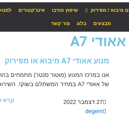
ם מיבוא / מפירוק
שיפוץ טורבו
אינג’קטורים
למנוע
מבצעים
בלוג
צור קשר
ודי A7
מנוע אאודי A7 מיבוא או מפירוק
אנו במרכז המנוע (מוטור סנטר) מתמחים בהח
של אאודי A7 במחיר המשתלם בשוק!. השירות כולל אספקה מיידית של...
קרא ע
27 דצמבר 2022
degem