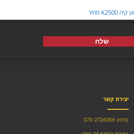
יה K2500 מחיר
שלח
יצירת קשר
טלפון: 073-2726056
כתובת: הסתת 14, חולון