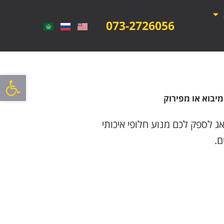
073-2726056
פתח סרגל
 נדאג לספק לכם מנוע חלופי איכותי