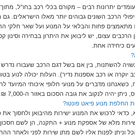
ומדים יתרונות רבים – מקורם בכלי רכב בחו”ל, מתוך
פולי הרכב השונים גבוהים יותר מאלו הישראלים. גם 
תאמצים פחות והבלאי על המנוע ועל שאר חלקי הרכב 
 הרכבים עצום, יש ליבואן את היתרון בבחירה וסינון ק
עים כיחידה אחת.
?
שויה להשתנות, בין אם בשל דגם הרכב שעבורו נדרש ה
 יוקרה או רכב אספנות נדיר). העלות יכולה לנוע בטו
 כשאנחנו מדברים על מנועי חלופי איכותי המיועד לר
תן יהיה לנקוב את גובה הסכום באזור ה-7,000 ₪.
ת החלפת מנוע פיאט פונטו?
 כדאי לרכוש את המנוע ישירות מהיבואן ולחסוך את פער
רות מלא של אספקת מנוע + התקנה, הן לשם חסכון בע
 וניתן לפנות אליו לשם מתן שירות לפני ולאחר ההתק