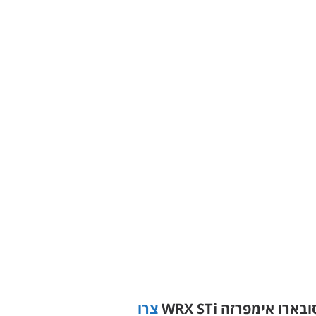
ו אימפרזה WRX STi
צרו