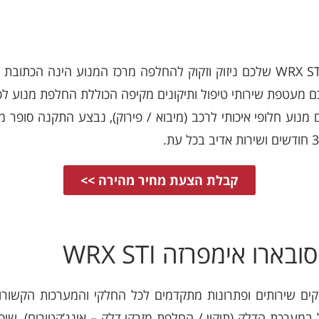
במידה ומנוע רכב הסובארו אימפרזה WRX STi שלכם ניזוק וזקוק להחלפה מרכז ה
ם מנוע חלופי איכותי לרכב (מיבוא / פירוק), נבצע התקנה סופר 
קבלת הצעת מחיר מהירה >>
רו אימפרזה WRX STI
ל במערכת הדלק (תיקון / החלפת מזרקי דלק – אינג’קטורים), שי