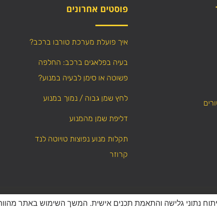
פוסטים אחרונים
איך פועלת מערכת טורבו ברכב?
בעיה בפלאגים ברכב: החלפה
פשוטה או סימן לבעיה במנוע?
לחץ שמן גבוה / נמוך במנוע
ורים
דליפת שמן מהמנוע
תקלות מנוע נפוצות טויוטה לנד
קרוזר
WebResult
Powered by
כל הזכויות שמורות – אין לה
יפור חוויית המשתמש, ניתוח נתוני גלישה והתאמת תכנים אישית. המשך השימוש באתר