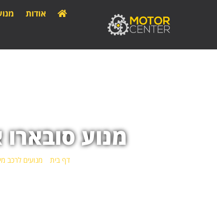
אודות
מנוע
מנוע סובארו אימפרזה RX STi
דף בית
»
מנועים לרכב מי