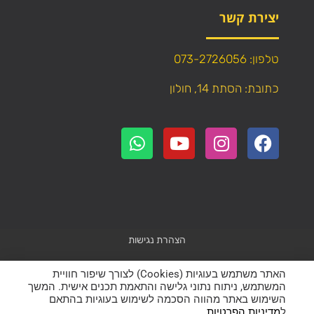
יצירת קשר
טלפון: 073-2726056
כתובת: הסתת 14, חולון
הצהרת נגישות
Powered by
WebResult
האתר משתמש בעוגיות (Cookies) לצורך שיפור חוויית
המשתמש, ניתוח נתוני גלישה והתאמת תכנים אישית. המשך
השימוש באתר מהווה הסכמה לשימוש בעוגיות בהתאם
כל הזכויות שמורות – אין להעתיק תוכן (טקסט ותמונות) מהאתר!
ל
מדיניות הפרטיות
.