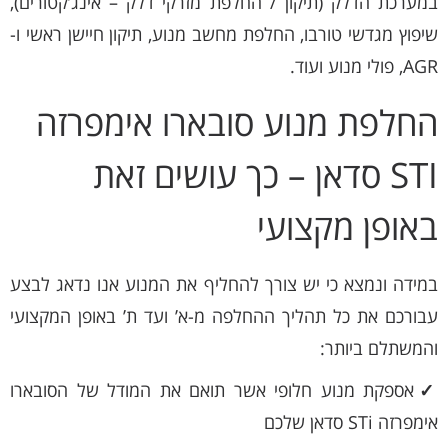
במערכת הדלק (תיקון / החלפת מזרקי דלק – אינג’קטורים),
שיפוץ מגדשי טורבו, החלפת מחשב מנוע, תיקון חיישן ראשי ו-
AGR, פולי מנוע ועוד.
החלפת מנוע סובארו אימפרזה
STI סדאן – כך עושים זאת
באופן מקצועי
במידה ונמצא כי יש צורך להחליף את המנוע אנו נדאג לבצע
עבורכם את כל תהליך ההחלפה מ-א’ ועד ת’ באופן המקצועי
והמשתלם ביותר:
✓
אספקת מנוע חלופי אשר תואם את המודל של הסובארו
אימפרזה STi סדאן שלכם