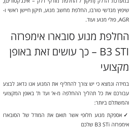
במערכת הדלק (תיקון / החלפת מזרקי דלק – אינג’קטורים),
שיפוץ מגדשי טורבו, החלפת מחשב מנוע, תיקון חיישן ראשי ו-
AGR, פולי מנוע ועוד.
החלפת מנוע סובארו אימפרזה
B3 STI – כך עושים זאת באופן
מקצועי
במידה ונמצא כי יש צורך להחליף את המנוע אנו נדאג לבצע
עבורכם את כל תהליך ההחלפה מ-א’ ועד ת’ באופן המקצועי
והמשתלם ביותר:
✓
אספקת מנוע חלופי אשר תואם את המודל של הסובארו
אימפרזה B3 STi שלכם