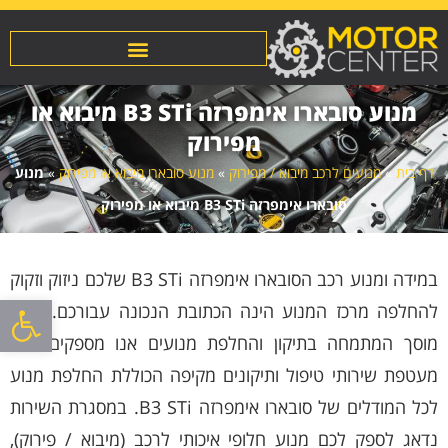
מנוע סובארו אימפרזה B3 STi מיבוא או
מפירוק
דף בית
»
מנועים לרכב מיבוא / מפירוק
»
מנוע סובארו מיבוא או מפירוק
»
מנוע
סובארו אימפרזה B3 STi מיבוא או מפירוק
במידה ומנוע רכב הסובארו אימפרזה B3 STi שלכם ניזוק וזקוק
פתח סרגל
להחלפה מרכז המנוע הינה הכתובת הנכונה עבורכם. בתור
מוסך המתמחה בתיקון והחלפת מנועים אנו מספקים לכם
מעטפת שירותי טיפול ותיקונים מקיפה הכוללת החלפת מנוע
לכל המודלים של סובארו אימפרזה B3 STi. במסגרת השירות
נדאג לספק לכם מנוע חלופי איכותי לרכב (מיבוא / פירוק),