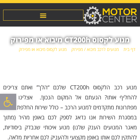
מנוע לקסוס CT200h מיבוא או מפירוק
דף בית
»
מנועים לרכב מיבוא / מפירוק
»
מנוע לקסוס מיבוא או מפירוק
»
מנוע
לקסוס CT200h מיבוא או מפירוק
מנוע רכב הלקסוס CT200h שלכם “הלך” ואתם צריכים
פתח סרגל
להחליף אותו? הגעתם אל המקום הנכון!. אצלינו תיהנו
מפתרונות מתקדמים למנוע הרכב – כולל שירות החלפת מנוע.
במסגרת השירות אנו נדאג לספק לכם באופן מהיר (מתוך
מאגר המנועים הענק שלנו) מנוע איכותי שנבדק ביסודיות,
להתקין לכם אותו באופן מקצועי ולהעניק לכם אחריות מלאה.