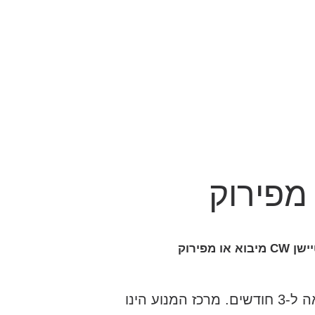
החלפת מנוע יונדאי i40 סטיישן CW מיבוא / פירוק לכל המודלים כולל מתן אחריות מלאה ל-3 חודשים. מרכז המנוע הינו