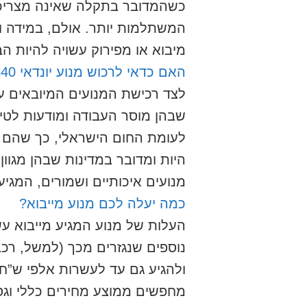
כשהמדובר בתקלה שאינה מצריכה ש
המשתלמות יותר. אולם, במידה ומ
מיבוא או מפירוק עשויה להיות הב
האם כדאי לרכוש מנוע יונדאי i40 סטיישן CW מיבוא?
לצד רכישת המנועים המיובאים עו
שבהן מוסר העבודה ומודעות לטיפ
לעומת החום הישראלי, כך שהם מ
היות ומדובר במדינות שבהן מגוון
מנועים איכותיים ושמורים, המגיע
כמה יעלה לכם מנוע מייבוא?
העלות של מנוע המגיע מייבוא עש
נוספים שנגזרים מכך (למשל, רכב 
ולהגיע גם עד לעשרות אלפי ש”ח,
מחפשים ממוצע מחירים כללי וגס, נית