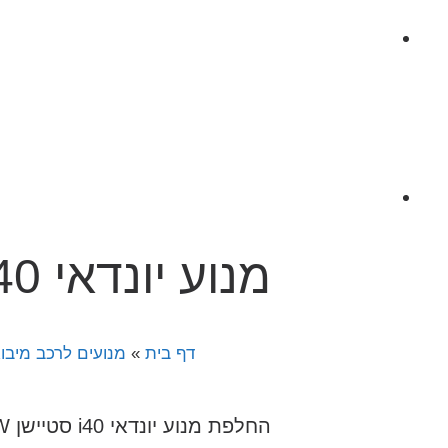
מנוע יונדאי i40 סטיישן CW מיבוא או מפירוק
דף בית
»
מנועים לרכב מיבוא