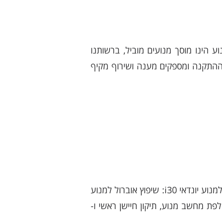
ודלים כולל מתן אחריות מלאה ל-3 חודשים. מרכז המנוע הינו מוסך מנועים מוביל, ברשותנו
 ההתקנה ומספקים מענה ושירוף מקיף
בנוסף לשירות החלפת מנוע אנו מספקים שירותים ופתרונות מתקדמים לכל החלקי והמערכות הקשורות למנוע יונדאי i30: שיפוץ אוברול למנוע
פת מחשב מנוע, תיקון חיישן ראשי ו-