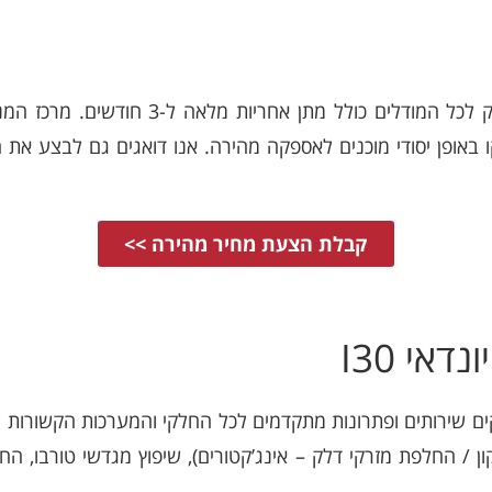
החלפת מנוע יונדאי i30 מיבוא / פירוק לכל המ
באופן יסודי מוכנים לאספקה מהירה. אנו דואגים גם לבצע את
קבלת הצעת מחיר מהירה >>
אי I30
ן / החלפת מזרקי דלק – אינג’קטורים), שיפוץ מגדשי טורבו, החל