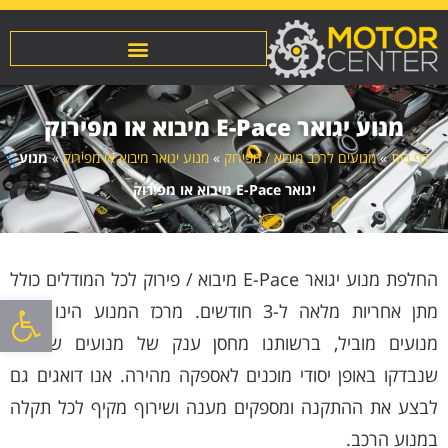
מנוע יגואר E-Pace מיבוא או מפירוק
דף בית
»
מנועים לרכב מיבוא / מפירוק
»
מנוע יגואר מיבוא או מפירוק
»
מנוע
יגואר E-Pace מיבוא או מפירוק
החלפת מנוע יגואר E-Pace מיבוא / פירוק לכל המודלים כולל
פתח סרגל
מתן אחריות מלאה ל-3 חודשים. מרכז המנוע הינו מוסך
מנועים מוביל, ברשותנו מחסן ענק של מנועים שמורים
שנבדקו באופן יסודי מוכנים לאספקה מהירה. אנו דואגים גם
לבצע את ההתקנה ומספקים מענה ושירוף מקיף לכל תקלה
במנוע הרכב.