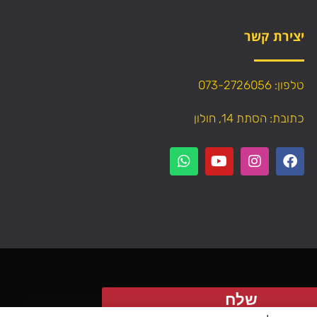
יצירת קשר
טלפון: 073-2726056
כתובת: הסתת 14, חולון
שלח
עתיק תוכן (טקסט ותמונות) מהאתר!