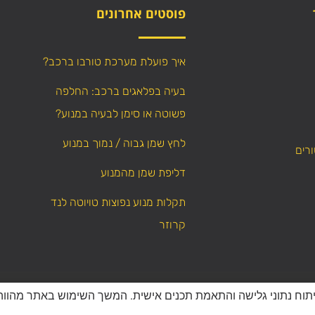
פוסטים אחרונים
איך פועלת מערכת טורבו ברכב?
בעיה בפלאגים ברכב: החלפה
פשוטה או סימן לבעיה במנוע?
לחץ שמן גבוה / נמוך במנוע
ורים
דליפת שמן מהמנוע
תקלות מנוע נפוצות טויוטה לנד
קרוזר
WebResult
Powered by
כל הזכויות שמורות – אין לה
יפור חוויית המשתמש, ניתוח נתוני גלישה והתאמת תכנים אישית. המשך השימוש באתר