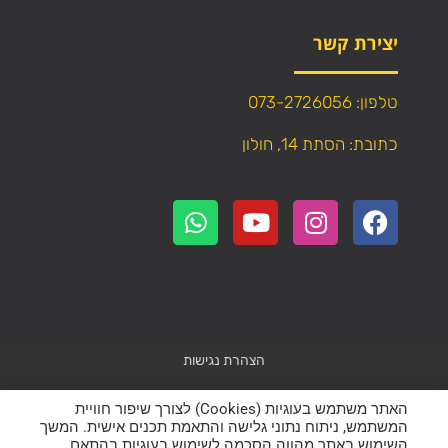
יצירת קשר
טלפון: 073-2726056
כתובת: הסתת 14, חולון
הצהרת נגישות
Powered by
WebResult
האתר משתמש בעוגיות (Cookies) לצורך שיפור חוויית
המשתמש, ניתוח נתוני גלישה והתאמת תכנים אישית. המשך
השימוש באתר מהווה הסכמה לשימוש בעוגיות בהתאם
כל הזכויות שמורות – אין להעתיק תוכן (טקסט ותמונות) מהאתר!