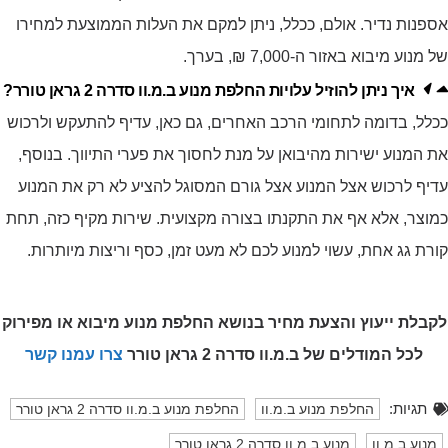
אספנות נדיר. אולם, ככלל, ניתן למקם את העלות הממוצעת למחירו
של מנוע מיבוא באזור ה-7,000 ₪, בערך.
איך ניתן להוזיל עלויות החלפת מנוע ב.מ.וו סדרה 2 גראן טורר?
ככלל, בדומה לתחומי הרכב האחרים, גם כאן, עדיף להתעקש ולרכוש
את המנוע ישירות מהיבואן על מנת לחסוך את פערי התיווך. בנוסף,
עדיף לרכוש אצל המנוע אצל גורם המסוגל להציע לא רק את המנוע
כמוצר, אלא אף את התקנתו בצורה מקצועית. שירות מקיף כזה, תחת
קורת גג אחת, עשוי למנוע לכם לא מעט זמן, כסף וריצות מיותרות.
לקבלת ייעוץ והצעת מחיר בנושא החלפת מנוע מיבוא או מפירוק
לכל המודלים של ב.מ.וו סדרה 2 גראן טורר
צרו עמנו קשר
תגיות:
החלפת מנוע ב.מ.וו
החלפת מנוע ב.מ.וו סדרה 2 גראן טורר
מנוע ב.מ.וו
מנוע ב.מ.וו סדרה 2 גראן טורר