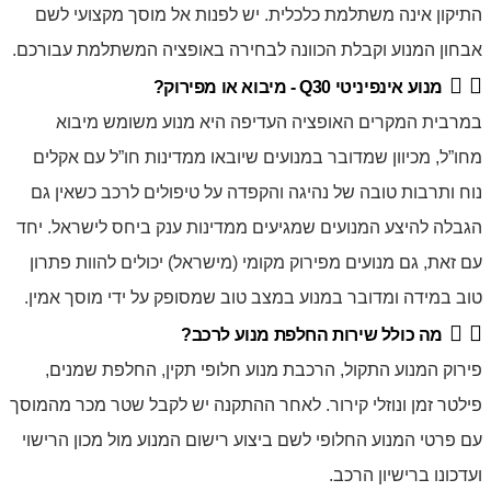
התיקון אינה משתלמת כלכלית. יש לפנות אל מוסך מקצועי לשם
אבחון המנוע וקבלת הכוונה לבחירה באופציה המשתלמת עבורכם.
מנוע אינפיניטי Q30 - מיבוא או מפירוק?
במרבית המקרים האופציה העדיפה היא מנוע משומש מיבוא
מחו”ל, מכיוון שמדובר במנועים שיובאו ממדינות חו”ל עם אקלים
נוח ותרבות טובה של נהיגה והקפדה על טיפולים לרכב כשאין גם
הגבלה להיצע המנועים שמגיעים ממדינות ענק ביחס לישראל. יחד
עם זאת, גם מנועים מפירוק מקומי (מישראל) יכולים להוות פתרון
טוב במידה ומדובר במנוע במצב טוב שמסופק על ידי מוסך אמין.
מה כולל שירות החלפת מנוע לרכב?
פירוק המנוע התקול, הרכבת מנוע חלופי תקין, החלפת שמנים,
פילטר זמן ונוזלי קירור. לאחר ההתקנה יש לקבל שטר מכר מהמוסך
עם פרטי המנוע החלופי לשם ביצוע רישום המנוע מול מכון הרישוי
ועדכונו ברישיון הרכב.