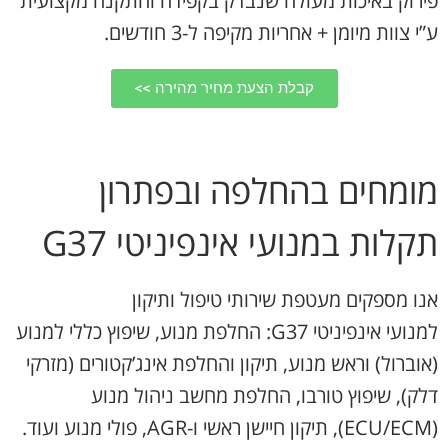
פירוק באיכות מעולה שנבדק בקפידה והתקנה מקצועית
ע”י צוות מיומן + אחריות מקיפה ל-3 חודשים.
קבלת הצעת מחיר מהירה >>
מומחים בהחלפה ובפתרון
תקלות במנועי אינפיניטי G37
אנו מספקים מעטפת שירותי טיפול ותיקון
למנועי אינפיניטי G37: החלפת מנוע, שיפוץ כללי למנוע
(אוברול) וראש מנוע, תיקון והחלפת אינג’קטורים (מזרקי
דלק), שיפוץ טורבו, החלפת מחשב ניהול מנוע
(ECU/ECM), תיקון חיישן ראשי ו-AGR, פולי מנוע ועוד.