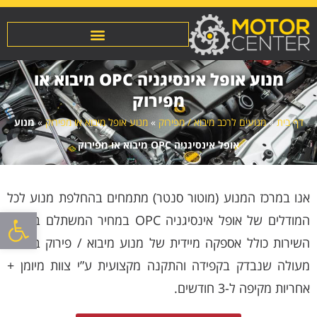
מנוע אופל אינסיגניה OPC מיבוא או
מפירוק
דף בית
»
מנועים לרכב מיבוא / מפירוק
»
מנוע אופל מיבוא או מפירוק
»
מנוע
אופל אינסיגניה OPC מיבוא או מפירוק
אנו במרכז המנוע (מוטור סנטר) מתמחים בהחלפת מנוע לכל
פתח סרגל
המודלים של אופל אינסיגניה OPC במחיר המשתלם בשוק!.
השירות כולל אספקה מיידית של מנוע מיבוא / פירוק באיכות
מעולה שנבדק בקפידה והתקנה מקצועית ע”י צוות מיומן +
אחריות מקיפה ל-3 חודשים.