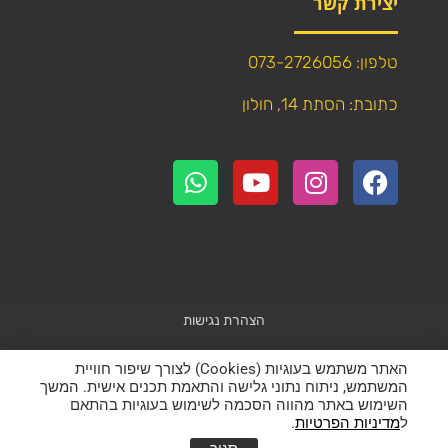
יצירת קשר
טלפון: 073-2726056
כתובת: הסתת 14, חולון
הצהרת נגישות
Powered by
WebResult
האתר משתמש בעוגיות (Cookies) לצורך שיפור חוויית
המשתמש, ניתוח נתוני גלישה והתאמת תכנים אישית. המשך
השימוש באתר מהווה הסכמה לשימוש בעוגיות בהתאם
כל הזכויות שמורות – אין להעתיק תוכן (טקסט ותמונות) מהאתר!
ל
מדיניות הפרטיות
.
להצעת מחיר