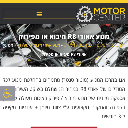
מנוע אאודי R8 מיבוא או מפירוק
דף בית
»
מנועים לרכב מיבוא / מפירוק
»
מנוע אאודי מיבוא או מפירוק
»
מנוע
אאודי R8 מיבוא או מפירוק
אנו במרכז המנוע (מוטור סנטר) מתמחים בהחלפת מנוע לכל
פתח סרגל
המודלים של אאודי R8 במחיר המשתלם בשוק!. השירות כולל
אספקה מיידית של מנוע מיבוא / פירוק באיכות מעולה שנבדק
בקפידה והתקנה מקצועית ע”י צוות מיומן + אחריות מקיפה
ל-3 חודשים.