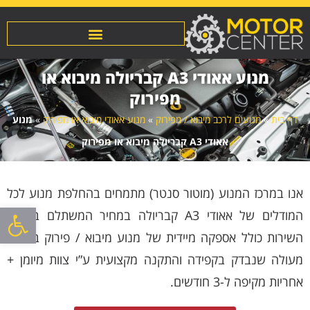
מנוע אאודי A3 קבריולה מיבוא או
מפירוק
דף בית
»
מנועים לרכב מיבוא / מפירוק
»
מנוע אאודי מיבוא או מפירוק
»
מנוע
אאודי A3 קבריולה מיבוא או מפירוק
אנו במרכז המנוע (מוטור סנטר) מתמחים בהחלפת מנוע לכל
פתח סרגל
המודלים של אאודי A3 קבריולה במחיר המשתלם בשוק!.
השירות כולל אספקה מיידית של מנוע מיבוא / פירוק באיכות
מעולה שנבדק בקפידה והתקנה מקצועית ע”י צוות מיומן +
אחריות מקיפה ל-3 חודשים.