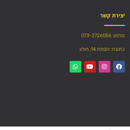
יצירת קשר
טלפון: 073-2726056
כתובת: הסתת 14, חולון
עתיק תוכן (טקסט ותמונות) מהאתר!