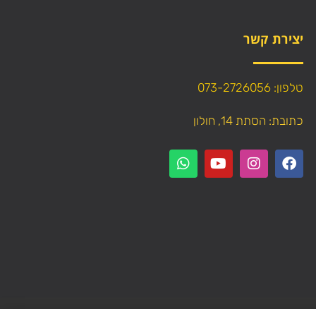
יצירת קשר
טלפון: 073-2726056
כתובת: הסתת 14, חולון
עתיק תוכן (טקסט ותמונות) מהאתר!