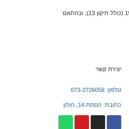
אני מאשר/ת כי ידוע לי שהפרטים שמסרתי יישמרו ויעובדו בהתאם לחוק הגנת הפרטיות, התשמ"א–1981 (כולל תיקון 13), ובהתאם
יצירת קשר
טלפון: 073-2726056
כתובת: הסתת 14, חולון