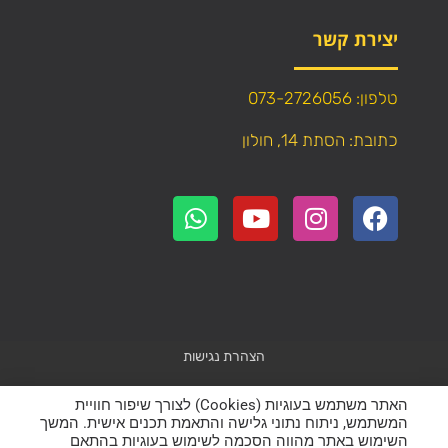
יצירת קשר
טלפון: 073-2726056
כתובת: הסתת 14, חולון
הצהרת נגישות
Powered by
WebResult
האתר משתמש בעוגיות (Cookies) לצורך שיפור חוויית
המשתמש, ניתוח נתוני גלישה והתאמת תכנים אישית. המשך
השימוש באתר מהווה הסכמה לשימוש בעוגיות בהתאם
כל הזכויות שמורות – אין להעתיק תוכן (טקסט ותמונות) מהאתר!