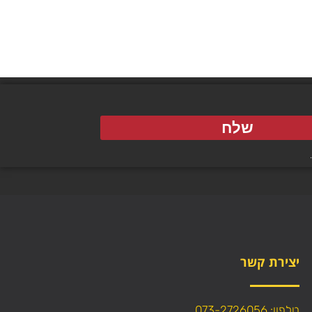
שלח
יצירת קשר
טלפון: 073-2726056