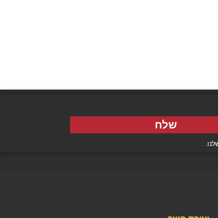
שלח
נו.