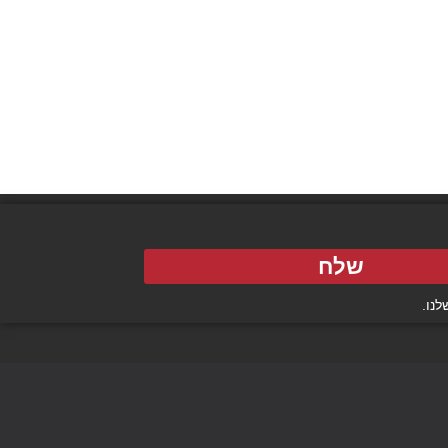
שלח
נו.